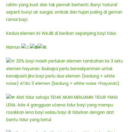
rahim yang kuat dan tak pernah berhenti. Bunyi ‘natural’
seperti bunyi air sungai, ombak dan hujan paling di gemari
ramai bayi.
Kedua elemen ini WAJIB di berikan sepanjang bayi tidur.
Namun
,
20% bayi masih perlukan elemen tambahan ke 3 iaitu
elemen hayunan. Ibubapa perlu bereskperimen untuk
kenalpasti jika bayi perlu dua elemen (bedung + white
noise) ATAU 3 elemen (bedung + white noise +hayunan).
Alat tidur sahaja TIDAK AKAN MENJAMIN TIDUR YANG
LENA. Ada 4 gangguan utama tidur bayi yang mampu
rosakkan lena bayi walau bayi di tidurkan dengan alat
bantu tidur yang betul: