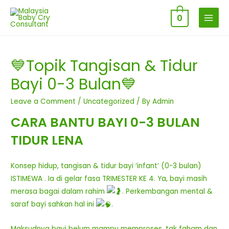
0
MAIN
MENU
💙Topik Tangisan & Tidur
Bayi 0-3 Bulan💙
Leave a Comment
/
Uncategorized
/ By
Admin
CARA BANTU BAYI 0-3 BULAN
TIDUR LENA
Konsep hidup, tangisan & tidur bayi ‘infant’ (0-3 bulan)
ISTIMEWA . Ia di gelar fasa TRIMESTER KE 4. Ya, bayi masih
merasa bagai dalam rahim
. Perkembangan mental &
saraf bayi sahkan hal ini
.
Maksudnya bayi belum mampu memproses, tak faham dan