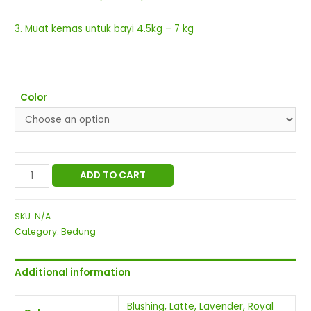
3. Muat kemas untuk bayi 4.5kg – 7 kg
Color
EZ
ADD TO CART
Bedung
Half
SKU:
N/A
Body
Category:
Bedung
quantity
Additional information
Blushing, Latte, Lavender, Royal