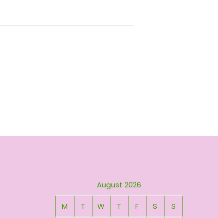
August 2026
M
T
W
T
F
S
S