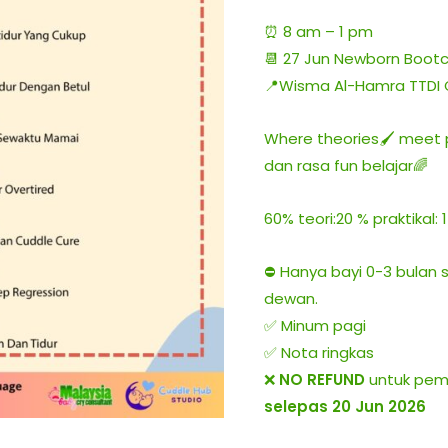
⏰ 8 am – 1 pm
📆 27 Jun Newborn Boo
📍
Wisma Al-Hamra TTDI 
Where theories🖌️ meet p
dan rasa fun belajar🌈
60% teori:20 % praktikal:
⛔️ Hanya bayi 0-3 bulan
dewan.
✅ Minum pagi
✅ Nota ringkas
❌
NO REFUND
untuk pem
selepas 20 Jun 2026