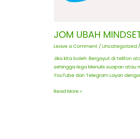
JOM UBAH MINDSET
Leave a Comment
/
Uncategorized
/
Jika kita boleh: Bergayut di telifon
sehingga lega Menulis suapan atau m
YouTube dan Telegram Layan dengar 
JOM
Read More »
UBAH
MINDSET
TAHUN
INI