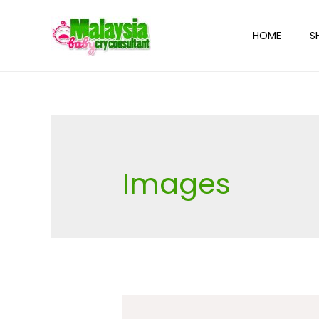
HOME
S
Images