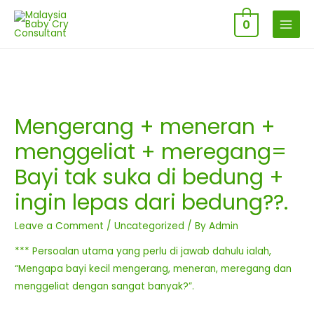
0
MAIN
MENU
Mengerang + meneran +
menggeliat + meregang=
Bayi tak suka di bedung +
ingin lepas dari bedung??.
Leave a Comment
/
Uncategorized
/ By
Admin
*** Persoalan utama yang perlu di jawab dahulu ialah,
“Mengapa bayi kecil mengerang, meneran, meregang dan
menggeliat dengan sangat banyak?”.