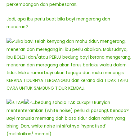
perkembangan dan pembesaran.
Jadi, apa ibu perlu buat bila bayi mengerang dan
meneran?
Jika bayi telah kenyang dan mahu tidur, mengerang,
meneran dan meregang ini ibu perlu abaikan. Maksudnya,
ibu BOLEH dan/atau PERLU bedung bayi kerana mengerang,
meneran dan meregang akan terus berlaku walau dalam
tidur. Maka ramai bayi akan terjaga dan mula menangis
KERANA TIDURNYA TERGANGGU dan kerana dia TIDAK TAHU
CARA UNTUK SAMBUNG TIDUR KEMBALI.
TAPI
..bedung sahaja TAK cukup!!! Bunyian
mententeramkan (white noise) perlu di pasang!. Kenapa?
Bayi manusia memang dah biasa tidur dalan rahim yang
bising. Dan, white noise ini sifatnya ‘hypnotised’
(melalaikan/ mamai).